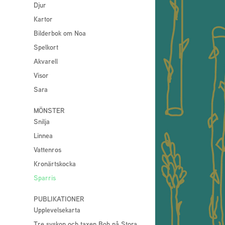
Djur
Kartor
Bilderbok om Noa
Spelkort
Akvarell
Visor
Sara
MÖNSTER
Snilja
Linnea
Vattenros
Kronärtskocka
Sparris
PUBLIKATIONER
Upplevelsekarta
Tre syskon och taxen Bob på Stora