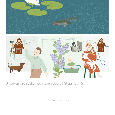
Ur boken Tre syskon och taxen Bob på Stora Hyttnäs
↑
Back to Top